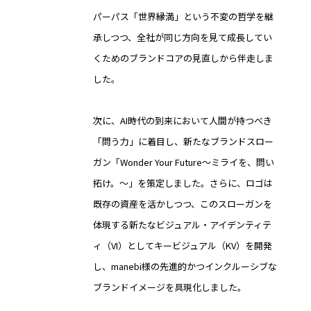
パーパス「世界縁満」という不変の哲学を継
承しつつ、全社が同じ方向を見て成長してい
くためのブランドコアの見直しから伴走しま
した。
次に、AI時代の到来において人間が持つべき
「問う力」に着目し、新たなブランドスロー
ガン「Wonder Your Future〜ミライを、問い
拓け。〜」を策定しました。さらに、ロゴは
既存の資産を活かしつつ、このスローガンを
体現する新たなビジュアル・アイデンティテ
ィ（VI）としてキービジュアル（KV）を開発
し、manebi様の先進的かつインクルーシブな
ブランドイメージを具現化しました。